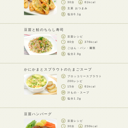
30分
61kcal
主菜 おつまみ
塩分
0.1g
豆苗と鮭のちらし寿司
豆苗レシピ
80分
376kcal
ごはん・パン・麺類
塩分
2.9g
かにかまとスプラウトのたまごスープ
ブロッコリースプラウト
200レシピ
15分
61kcal
汁もの・スープ
塩分
1.2g
豆苗ハンバーグ
豆苗レシピ
30分
250kcal