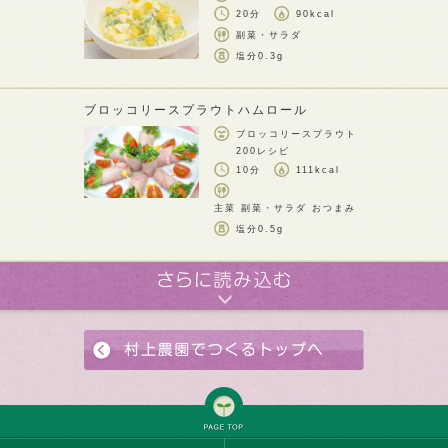
20分
90kcal
副菜・サラダ
塩分
0.3g
ブロッコリースプラウトハムロール
ブロッコリースプラウト
200レシピ
10分
111kcal
主菜 副菜・サラダ おつまみ
塩分
0.5g