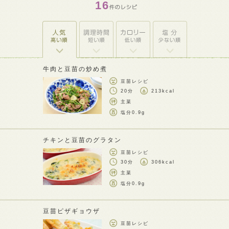
16
牛肉と豆苗の炒め煮
豆苗レシピ
20分
213kcal
主菜
塩分
0.9g
チキンと豆苗のグラタン
豆苗レシピ
30分
306kcal
主菜
塩分
0.9g
豆苗ピザギョウザ
豆苗レシピ