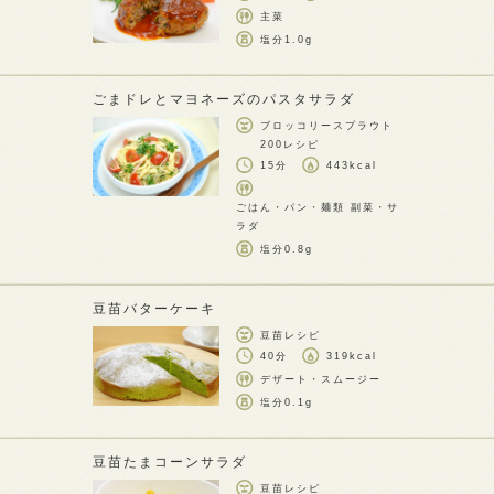
主菜
塩分
1.0g
ごまドレとマヨネーズのパスタサラダ
ブロッコリースプラウト
200レシピ
15分
443kcal
ごはん・パン・麺類 副菜・サ
ラダ
塩分
0.8g
豆苗バターケーキ
豆苗レシピ
40分
319kcal
デザート・スムージー
塩分
0.1g
豆苗たまコーンサラダ
豆苗レシピ