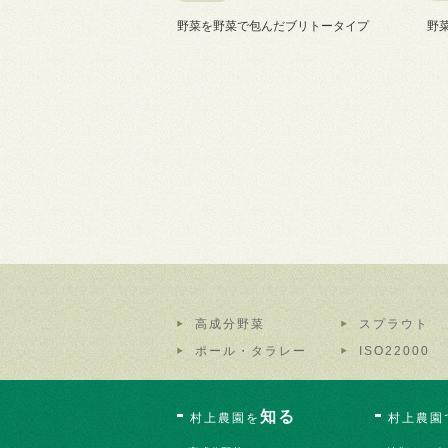
野菜を野菜で包んだブリトータイプ
野
高成分野菜
スプラウト
ポール・タラレー
ISO22000
知る
村上農園を
村上農園