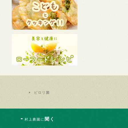
ピロリ菌
聞く
村上農園に