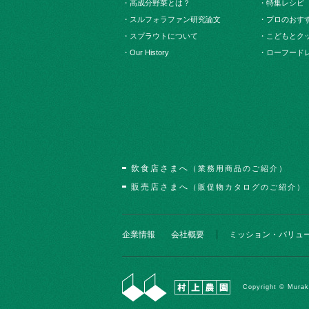
・高成分野菜とは？
・特集レシピ
・スルフォラファン研究論文
・プロのおす
・スプラウトについて
・こどもとク
・Our History
・ローフード
飲食店さまへ
（業務用商品のご紹介）
販売店さまへ
（販促物カタログのご紹介）
企業情報
会社概要
ミッション・バリュ
Copyright © Murak