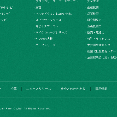
・ブロッコリースーパースプラウト
・安全管理
すめレシピ
・豆苗
・生産技術
ッキング
・マルチビタミンB
かいわれ
・品質検証
12
レシピ
・スプラウトシリーズ
・研究開発力
・青じそスプラウト
・企画提案力
・マイクロハーブシリーズ
・販売・流通力
・かいわれ大根
・特許・ライセンス
・ハーブシリーズ
・大井川生産センター
・山梨北杜生産センター
・放射能汚染に対する取
ー
沿革
ニュースリリース
社会とのかかわり
採用情報
ami Farm Co,ltd. All Rights Reserved.