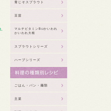
青じそスプラウト
豆苗
マルチビタミンB
かいわれ
ト
12
かいわれ大根
スプラウトシリーズ
ハーブシリーズ
ごはん・パン・麺類
主菜