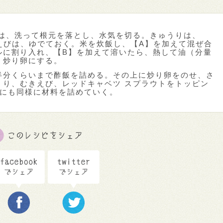
トは、洗って根元を落とし、水気を切る。きゅうりは、
えびは、ゆでておく。米を炊飯し、【A】を加えて混ぜ合
ルに割り入れ、【B】を加えて溶いたら、熱して油（分量
、炒り卵にする。
半分くらいまで酢飯を詰める。その上に炒り卵をのせ、さ
うり、むきえび、レッドキャベツ スプラウトをトッピン
プにも同様に材料を詰めていく。