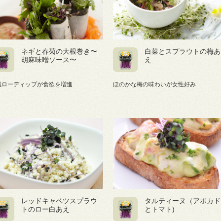
ネギと春菊の大根巻き〜
白菜とスプラウトの梅あ
胡麻味噌ソース〜
え
風ローディップが食欲を増進
ほのかな梅の味わいが女性好み
レッドキャベツスプラウ
タルティーヌ（アボカド
トのロー白あえ
とトマト)