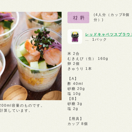
(4人分（カップ8個
分）)
レッドキャベツスプラウ
… 1パック
米 2合
むきえび（生） 160g
卵 2個
きゅうり 1本
【A】
酢 40ml
砂糖 20g
塩 10g
【B】
砂糖 3g
00ml容量のものです。
塩 2g
で計算しています。
【用具】
カップ 8個