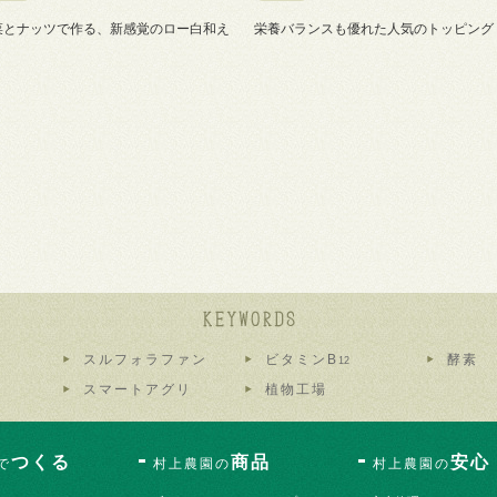
菜とナッツで作る、新感覚のロー白和え
栄養バランスも優れた人気のトッピング
スルフォラファン
ビタミンB
酵素
12
スマートアグリ
植物工場
つくる
商品
安心
で
村上農園の
村上農園の