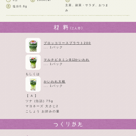
3分
190kcal
主菜、副菜・サラダ、おつま
塩分
0.6g
み
ブロッコリースプラウト200
... 1パック
マルチビタミンB
かいわれ
12
... 1パック
もしくは
かいわれ大根
... 1パック
【 A 】
ツナ (缶詰) 75g
マヨネーズ 大さじ2
こしょう お好みの量