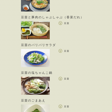
豆苗と豚肉のしゃぶしゃぶ（香菜だれ）
豆苗
豆苗のパリパリサラダ
豆苗
豆苗の塩ちゃんこ鍋
豆苗
豆苗のごまあえ
豆苗