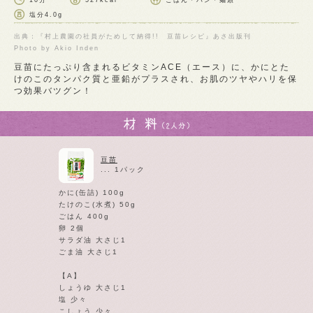
10分
527kcal
ごはん・パン・麺類
塩分
4.0g
出典：『村上農園の社員がためして納得!! 豆苗レシピ』あさ出版刊
Photo by Akio Inden
豆苗にたっぷり含まれるビタミンACE（エース）に、かにとた
けのこのタンパク質と亜鉛がプラスされ、お肌のツヤやハリを保
つ効果バツグン！
豆苗
... 1パック
かに(缶詰) 100g
たけのこ(水煮) 50g
ごはん 400g
卵 2個
サラダ油 大さじ1
ごま油 大さじ1
【A】
しょうゆ 大さじ1
塩 少々
こしょう 少々