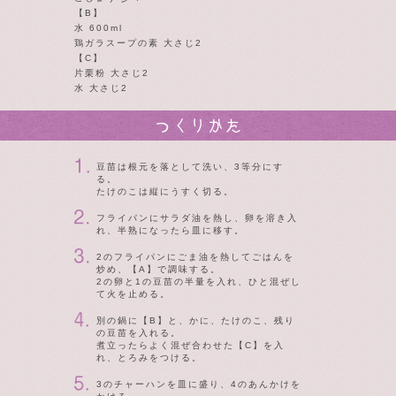
【B】
水 600ml
鶏ガラスープの素 大さじ2
【C】
片栗粉 大さじ2
水 大さじ2
豆苗は根元を落として洗い、3等分にす
る。
たけのこは縦にうすく切る。
フライパンにサラダ油を熱し、卵を溶き入
れ、半熟になったら皿に移す。
2のフライパンにごま油を熱してごはんを
炒め、【A】で調味する。
2の卵と1の豆苗の半量を入れ、ひと混ぜし
て火を止める。
別の鍋に【B】と、かに、たけのこ、残り
の豆苗を入れる。
煮立ったらよく混ぜ合わせた【C】を入
れ、とろみをつける。
3のチャーハンを皿に盛り、4のあんかけを