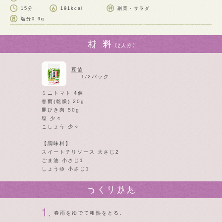
15分
191kcal
副菜・サラダ
塩分
0.9g
豆苗
... 1/2パック
ミニトマト 4個
春雨(乾燥) 20g
豚ひき肉 50g
塩 少々
こしょう 少々
【調味料】
スイートチリソース 大さじ2
ごま油 小さじ1
しょうゆ 小さじ1
春雨をゆでて粗熱をとる。