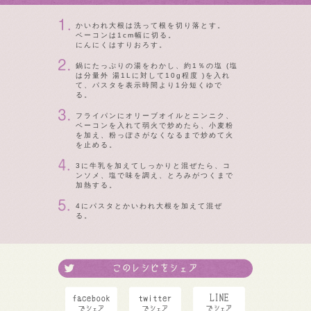
かいわれ大根は洗って根を切り落とす。
ベーコンは1cm幅に切る。
にんにくはすりおろす。
鍋にたっぷりの湯をわかし、約1％の塩 (塩
は分量外 湯1Lに対して10g程度 )を入れ
て、パスタを表示時間より1分短くゆで
る。
フライパンにオリーブオイルとニンニク、
ベーコンを入れて弱火で炒めたら、小麦粉
を加え、粉っぽさがなくなるまで炒めて火
を止める。
3に牛乳を加えてしっかりと混ぜたら、コ
ンソメ、塩で味を調え、とろみがつくまで
加熱する。
4にパスタとかいわれ大根を加えて混ぜ
る。