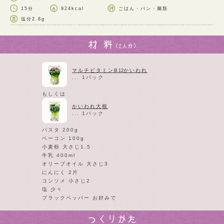
15分
924kcal
ごはん・パン・麺類
塩分
2.8g
マルチビタミンB
かいわれ
12
... 1パック
もしくは
かいわれ大根
... 1パック
パスタ 200g
ベーコン 100g
小麦粉 大さじ1.5
牛乳 400ml
オリーブオイル 大さじ3
にんにく 2片
コンソメ 小さじ2
塩 少々
ブラックペッパー お好みで