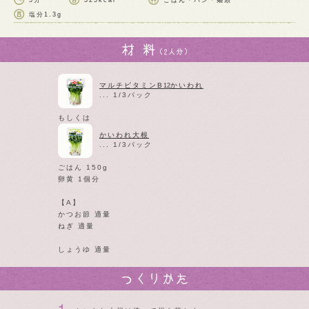
5分
325kcal
ごはん・パン・麺類
塩分
1.3g
マルチビタミンB
かいわれ
12
... 1/3パック
もしくは
かいわれ大根
... 1/3パック
ごはん 150g
卵黄 1個分
【A】
かつお節 適量
ねぎ 適量
しょうゆ 適量