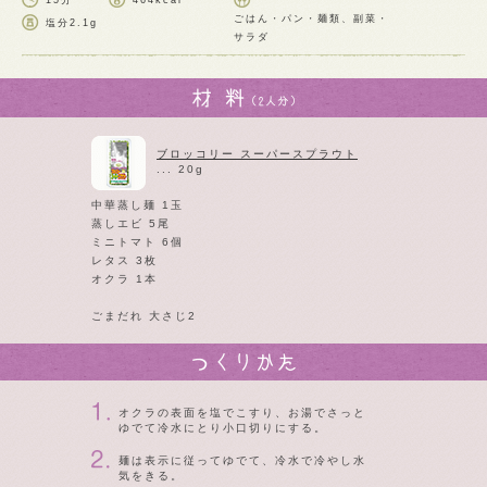
15分
464kcal
ごはん・パン・麺類、副菜・
塩分
2.1g
サラダ
ブロッコリー スーパースプラウト
... 20g
中華蒸し麺 1玉
蒸しエビ 5尾
ミニトマト 6個
レタス 3枚
オクラ 1本
ごまだれ 大さじ2
オクラの表面を塩でこすり、お湯でさっと
ゆでて冷水にとり小口切りにする。
麺は表示に従ってゆでて、冷水で冷やし水
気をきる。