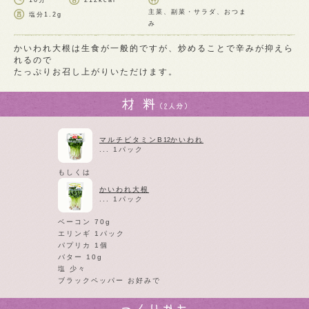
10分
212kcal
主菜、副菜・サラダ、おつま
塩分
1.2g
み
かいわれ大根は生食が一般的ですが、炒めることで辛みが抑えら
れるので
たっぷりお召し上がりいただけます。
マルチビタミンB
かいわれ
12
... 1パック
もしくは
かいわれ大根
... 1パック
ベーコン 70g
エリンギ 1パック
パプリカ 1個
バター 10g
塩 少々
ブラックペッパー お好みで