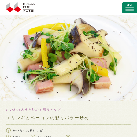
かいわれ大根を炒めて彩りアップ !!
エリンギとベーコンの彩りバター炒め
かいわれ大根レシピ