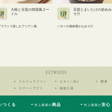
大根と豆苗の韓国風ヌー
豆苗とまいたけの炒めみ
ドル
そ汁
プラウトで楽しむアジアン風
バターの風味豊かなみそ汁
スルフォラファン
ビタミンB
酵素
12
スマートアグリ
植物工場
つくる
商品
安心
で
村上農園の
村上農園の