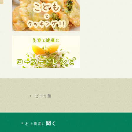
ピロリ菌
聞く
村上農園に