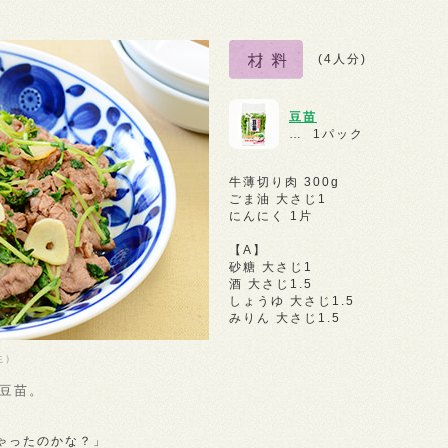
(4人分)
豆苗
… 1パック
牛薄切り肉 300g
ごま油 大さじ1
にんにく 1片
【A】
砂糖 大さじ1
酒 大さじ1.5
しょうゆ 大さじ1.5
みりん 大さじ1.5
生）
豆苗。
、
ゃったのかな？」