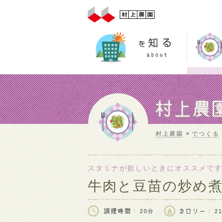
村上農園
でつくる
スタミナが欲しいときにオススメで
牛肉と豆苗の炒め
20分
21