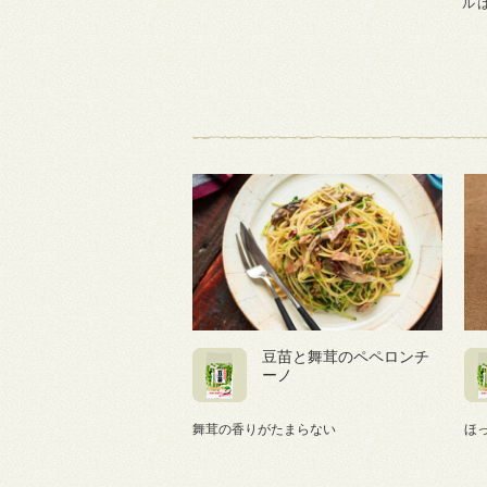
ル
豆苗と舞茸のペペロンチ
ーノ
舞茸の香りがたまらない
ほ