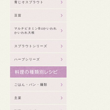
青じそスプラウト
豆苗
マルチビタミンB
かいわれ
12
かいわれ大根
スプラウトシリーズ
ハーブシリーズ
ごはん・パン・麺類
主菜