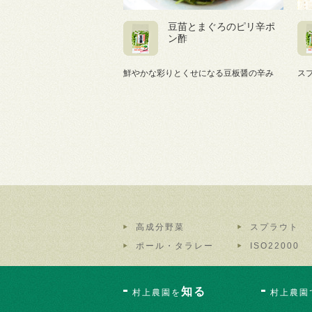
豆苗とまぐろのピリ辛ポ
ン酢
鮮やかな彩りとくせになる豆板醤の辛み
ス
高成分野菜
スプラウト
ポール・タラレー
ISO22000
知る
村上農園を
村上農園