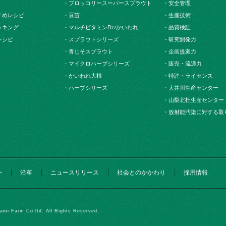
・ブロッコリースーパースプラウト
・安全管理
すめレシピ
・豆苗
・生産技術
ッキング
・マルチビタミンB
かいわれ
・品質検証
12
レシピ
・スプラウトシリーズ
・研究開発力
・青じそスプラウト
・企画提案力
・マイクロハーブシリーズ
・販売・流通力
・かいわれ大根
・特許・ライセンス
・ハーブシリーズ
・大井川生産センター
・山梨北杜生産センター
・放射能汚染に対する取
ー
沿革
ニュースリリース
社会とのかかわり
採用情報
ami Farm Co,ltd. All Rights Reserved.