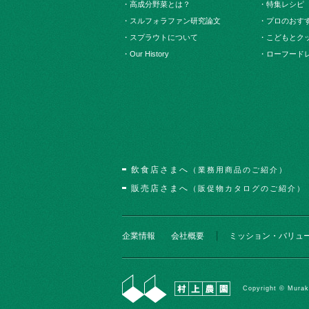
・高成分野菜とは？
・特集レシピ
・スルフォラファン研究論文
・プロのおす
・スプラウトについて
・こどもとク
・Our History
・ローフード
飲食店さまへ
（業務用商品のご紹介）
販売店さまへ
（販促物カタログのご紹介）
企業情報
会社概要
ミッション・バリュ
Copyright © Murak