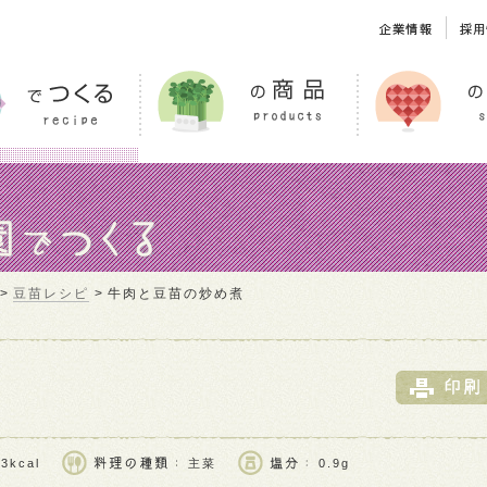
豆苗レシピ
牛肉と豆苗の炒め煮
す
煮
3kcal
主菜
0.9g