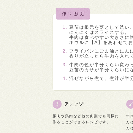
豆苗は根元を落として洗い
にんにくはスライスする。
牛肉は食べやすい大きさに
ボウルに【A】をあわせて
フライパンにごま油とにん
香りが立ったら牛肉を入れ
牛肉の色が半分くらい変わ
豆苗のカサが半分くらいに
混ぜながら煮て、煮汁が半
豚肉や鶏肉など他の肉類でも同様に
牛
作ることができるレシピです。
ん
ん