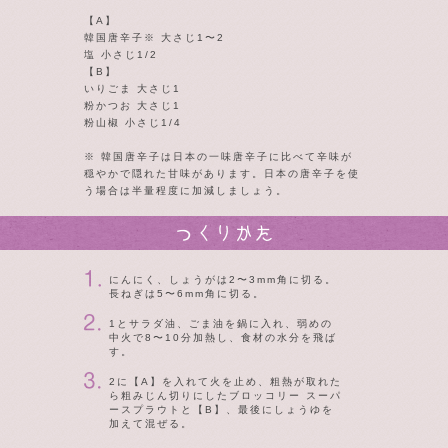
【A】
韓国唐辛子※ 大さじ1〜2
塩 小さじ1/2
【B】
いりごま 大さじ1
粉かつお 大さじ1
粉山椒 小さじ1/4
※ 韓国唐辛子は日本の一味唐辛子に比べて辛味が
穏やかで隠れた甘味があります。日本の唐辛子を使
う場合は半量程度に加減しましょう。
にんにく、しょうがは2〜3mm角に切る。
長ねぎは5〜6mm角に切る。
1とサラダ油、ごま油を鍋に入れ、弱めの
中火で8〜10分加熱し、食材の水分を飛ば
す。
2に【A】を入れて火を止め、粗熱が取れた
ら粗みじん切りにしたブロッコリー スーパ
ースプラウトと【B】、最後にしょうゆを
加えて混ぜる。