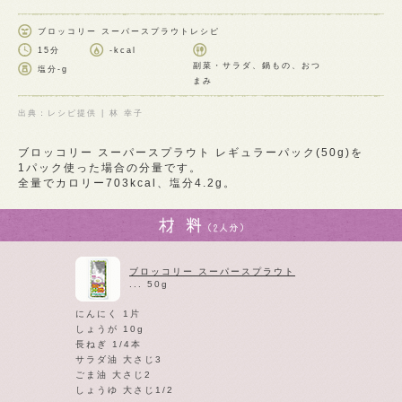
ブロッコリー スーパースプラウトレシピ
15分
-kcal
副菜・サラダ、鍋もの、おつ
塩分
-g
まみ
出典：レシピ提供 | 林 幸子
ブロッコリー スーパースプラウト レギュラーパック(50g)を
1パック使った場合の分量です。
全量でカロリー703kcal、塩分4.2g。
ブロッコリー スーパースプラウト
... 50g
にんにく 1片
しょうが 10g
長ねぎ 1/4本
サラダ油 大さじ3
ごま油 大さじ2
しょうゆ 大さじ1/2