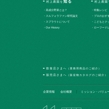
知る
村上農園を
村上農園
・高成分野菜とは？
・特集レシピ
・スルフォラファン研究論文
・プロのおす
・スプラウトについて
・こどもとク
・Our History
・ローフード
飲食店さまへ
（業務用商品のご紹介）
販売店さまへ
（販促物カタログのご紹介）
企業情報
会社概要
ミッション・バリュ