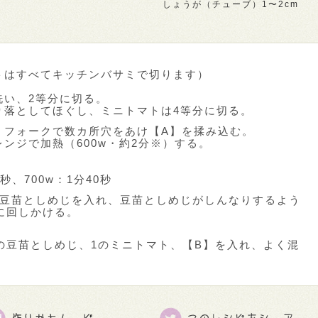
しょうが（チューブ）1〜2cm
トはすべてキッチンバサミで切ります）
洗い、2等分に切る。
り落としてほぐし、ミニトマトは4等分に切る。
、フォークで数カ所穴をあけ【A】を揉み込む。
ンジで加熱（600w・約2分※）する。
。
秒、700w：1分40秒
の豆苗としめじを入れ、豆苗としめじがしんなりするよう
に回しかける。
の豆苗としめじ、1のミニトマト、【B】を入れ、よく混