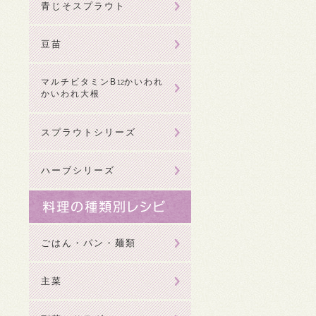
青じそスプラウト
豆苗
マルチビタミンB
かいわれ
12
かいわれ大根
スプラウトシリーズ
ハーブシリーズ
ごはん・パン・麺類
主菜