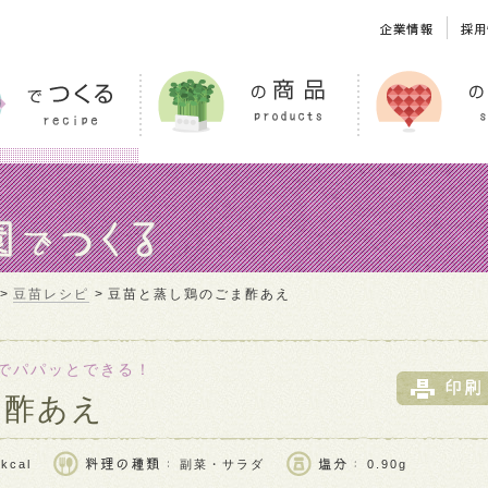
豆苗レシピ
豆苗と蒸し鶏のごま酢あえ
でパパッとできる！
ま酢あえ
kcal
副菜・サラダ
0.90g