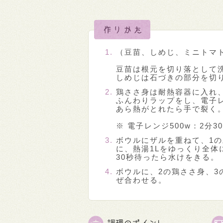
（豆苗、しめじ、ミニトマ
豆苗は根元を切り落として
しめじは石づきの部分を切
鶏ささ身は耐熱容器に入れ
ふんわりラップをし、電子レ
あら熱がとれたら手で裂く
※ 電子レンジ500w：2分30
ボウルにザルを重ねて、1
に、熱湯1Lをゆっくり全体
30秒待ったら水けをきる。
ボウルに、2の鶏ささ身、3
ぜ合わせる。