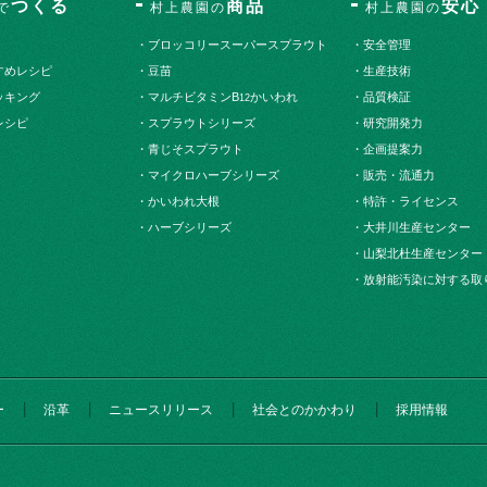
つくる
商品
安心
で
村上農園の
村上農園の
・ブロッコリースーパースプラウト
・安全管理
すめレシピ
・豆苗
・生産技術
ッキング
・マルチビタミンB
かいわれ
・品質検証
12
レシピ
・スプラウトシリーズ
・研究開発力
・青じそスプラウト
・企画提案力
・マイクロハーブシリーズ
・販売・流通力
・かいわれ大根
・特許・ライセンス
・ハーブシリーズ
・大井川生産センター
・山梨北杜生産センター
・放射能汚染に対する取
ー
沿革
ニュースリリース
社会とのかかわり
採用情報