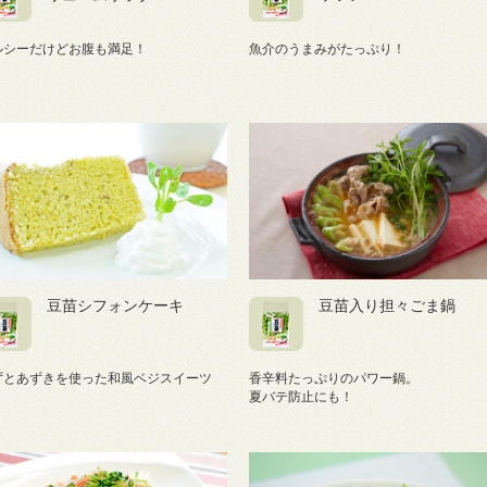
ルシーだけどお腹も満足！
魚介のうまみがたっぷり！
豆苗シフォンケーキ
豆苗入り担々ごま鍋
ずとあずきを使った和風ベジスイーツ
香辛料たっぷりのパワー鍋。
夏バテ防止にも！