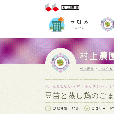
村上農園
でつくる
包丁&まな板いらず！キッチンバサミ
豆苗と蒸し鶏のご
10分
97