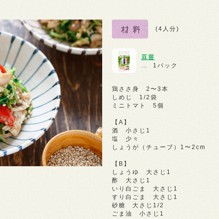
(4人分)
豆苗
… 1パック
鶏ささ身 2〜3本
しめじ 1/2袋
ミニトマト 5個
【A】
酒 小さじ1
塩 少々
しょうが（チューブ）1〜2cm
【B】
しょうゆ 大さじ1
酢 大さじ1
いり白ごま 大さじ1
すり白ごま 大さじ1
砂糖 大さじ1/2
ごま油 小さじ1