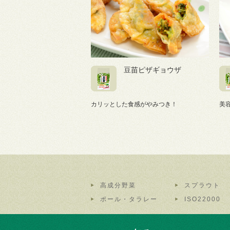
豆苗ピザギョウザ
カリッとした食感がやみつき！
美
高成分野菜
スプラウト
ポール・タラレー
ISO22000