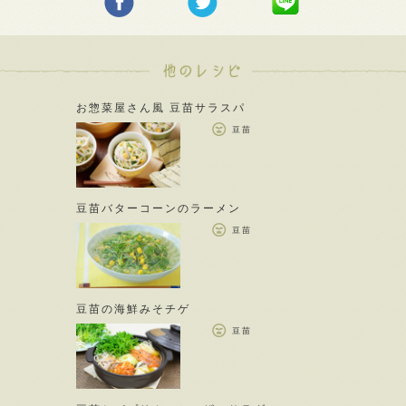
お惣菜屋さん風 豆苗サラスパ
豆苗
豆苗バターコーンのラーメン
豆苗
豆苗の海鮮みそチゲ
豆苗