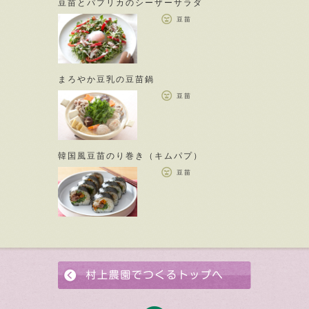
豆苗とパプリカのシーザーサラダ
豆苗
まろやか豆乳の豆苗鍋
豆苗
韓国風豆苗のり巻き（キムパプ）
豆苗