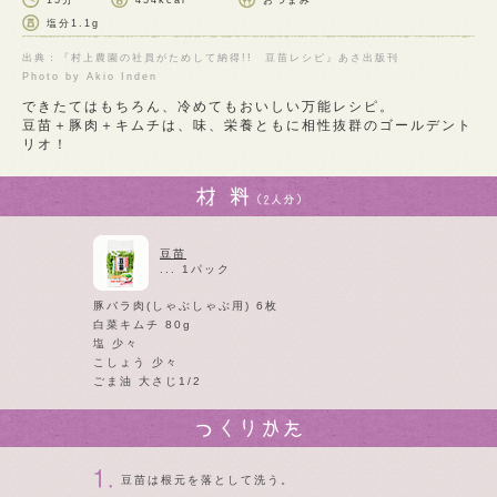
15分
454kcal
おつまみ
塩分
1.1g
出典：『村上農園の社員がためして納得!! 豆苗レシピ』あさ出版刊
Photo by Akio Inden
できたてはもちろん、冷めてもおいしい万能レシピ。
豆苗＋豚肉＋キムチは、味、栄養ともに相性抜群のゴールデント
リオ！
豆苗
... 1パック
豚バラ肉(しゃぶしゃぶ用) 6枚
白菜キムチ 80g
塩 少々
こしょう 少々
ごま油 大さじ1/2
豆苗は根元を落として洗う。