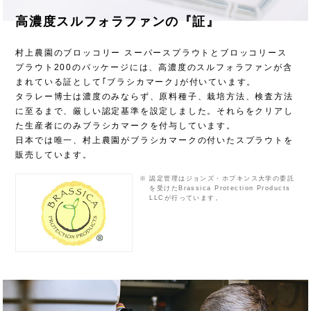
高濃度スルフォラファンの『証』
村上農園のブロッコリー スーパースプラウトとブロッコリース
プラウト200のパッケージには、高濃度のスルフォラファンが含
まれている証として｢ブラシカマーク｣が付いています。
タラレー博士は濃度のみならず、原料種子、栽培方法、検査方法
に至るまで、厳しい認定基準を設定しました。それらをクリアし
た生産者にのみブラシカマークを付与しています。
日本では唯一、村上農園がブラシカマークの付いたスプラウトを
販売しています。
※
認定管理はジョンズ・ホプキンス大学の委託
を受けたBrassica Protection Products
LLCが行っています。