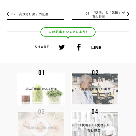
『技術』と『愛情』が
04
02『高成分野菜』の誕生
育む野菜
この記事をシェアしよう！
SHARE:
01
02
選ぶ『理由』のある野菜
『高成分野菜』の誕生
03
04
『技術』と『愛情』が育む野菜
『信頼』に応える野菜