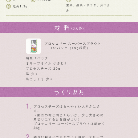
5分
209kcal
主菜、副菜・サラダ、おつま
塩分
1.3g
み
ブロッコリー スーパースプラウト
... 1/3パック（15g程度）
納豆 1パック
オリーブオイル 小さじ1
プロセスチーズ 20g
塩 少々
黒こしょう 少々
プロセスチーズは食べやすい大きさに切
る。
（納豆の粒と同じくらいか、少し大きめの
角切りにすると食感がよい）
ブロッコリー スーパースプラウトは細かく
刻む。
納豆は粘りがでるまでよく混ぜ、オリーブ